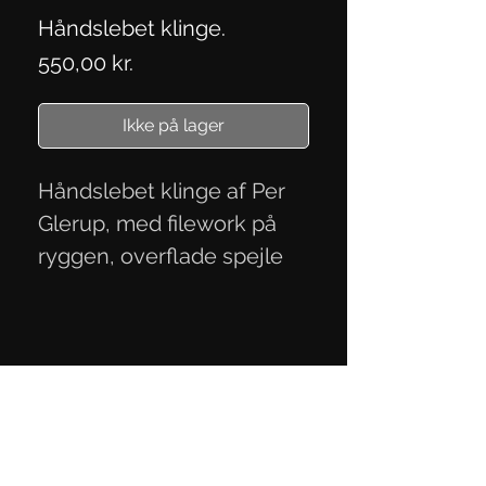
Håndslebet klinge.
Pris
550,00 kr.
Ikke på lager
Håndslebet klinge af Per
Glerup, med filework på
ryggen, overflade spejle
blank. Mål
91,6x23,9x2,9 mm.
Persondatapolitik
Handelsbetingelser