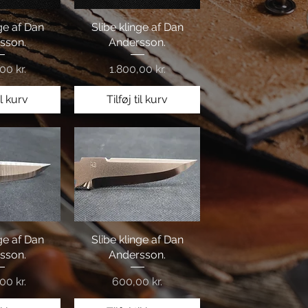
nge af Dan
visning
Slibe klinge af Dan
Hurtigvisning
sson.
Andersson.
Pris
00 kr.
1.800,00 kr.
il kurv
Tilføj til kurv
nge af Dan
visning
Slibe klinge af Dan
Hurtigvisning
sson.
Andersson.
Pris
00 kr.
600,00 kr.