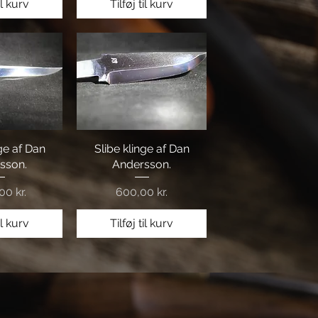
il kurv
Tilføj til kurv
nge af Dan
visning
Slibe klinge af Dan
Hurtigvisning
sson.
Andersson.
Pris
00 kr.
600,00 kr.
il kurv
Tilføj til kurv