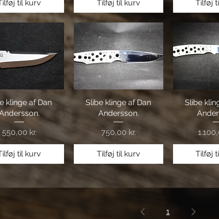
Tilføj til kurv
Tilføj til kurv
Tilføj t
be klinge af Dan
Hurtigvisning
Slibe klinge af Dan
Hurtigvisning
Slibe kli
Hurtig
Andersson.
Andersson.
Ander
Pris
Pris
Pris
550,00 kr.
750,00 kr.
1.100,
Tilføj til kurv
Tilføj til kurv
Tilføj t
1