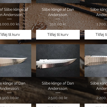
af Slibe klinge af
Hurtigvisning
Slibe klinge af Dan
Hurtigvisning
Slibe kli
Hurtig
n Andersson.
Andersson.
Ander
Pris
Pris
Pris
1.000,00 kr.
350,00 kr.
1.700,
Tilføj til kurv
Tilføj til kurv
Tilføj t
be klinge af Dan
Hurtigvisning
Slibe klinge af Dan
Hurtigvisning
Slibe kli
Hurtig
Andersson.
Andersson.
Ander
Pris
Pris
Pris
1.900,00 kr.
2.500,00 kr.
2.200,