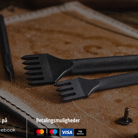
s på
Betalingsmuligheder
cebook