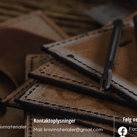
Følg o
Kontaktoplysninger
ivmaterialer
Fa
Mail:
knivmaterialer@gmail.com