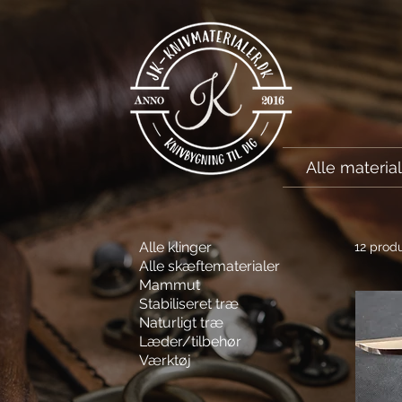
Alle materia
Alle klinger
12 produ
Alle skæftematerialer
Mammut
Stabiliseret træ
Naturligt træ
Læder/tilbehør
Værktøj