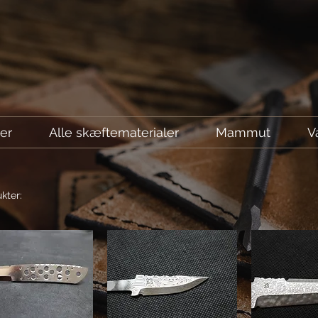
ler
Alle skæftematerialer
Mammut
V
kter: