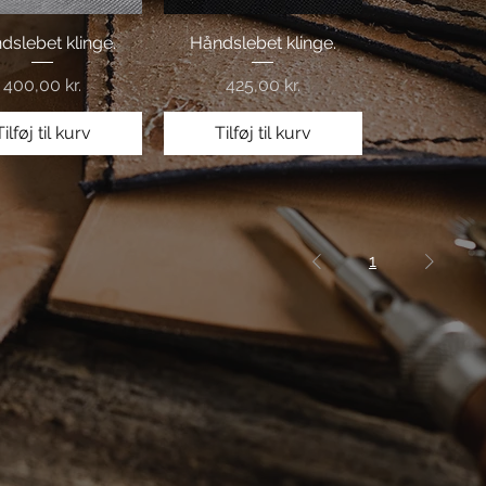
dslebet klinge.
Hurtigvisning
Håndslebet klinge.
Hurtigvisning
Pris
Pris
400,00 kr.
425,00 kr.
Tilføj til kurv
Tilføj til kurv
1