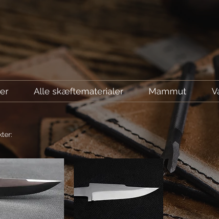
ler
Alle skæftematerialer
Mammut
V
ter: