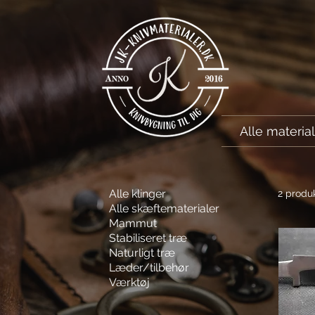
Alle materia
Alle klinger
2 produk
Alle skæftematerialer
Mammut
Stabiliseret træ
Naturligt træ
Læder/tilbehør
Værktøj