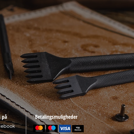
s på
Betalingsmuligheder
cebook