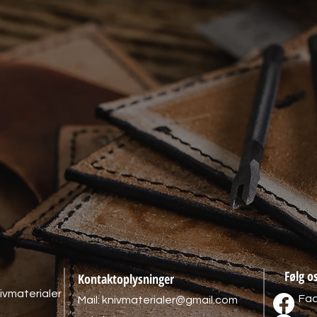
Følg o
Kontaktoplysninger
ivmaterialer
Fa
Mail:
knivmaterialer@gmail.com