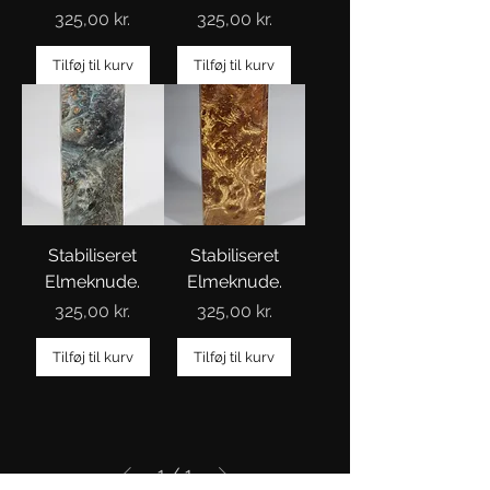
Pris
Pris
325,00 kr.
325,00 kr.
Tilføj til kurv
Tilføj til kurv
Stabiliseret
Stabiliseret
Elmeknude.
Elmeknude.
Pris
Pris
325,00 kr.
325,00 kr.
Tilføj til kurv
Tilføj til kurv
1
/
1