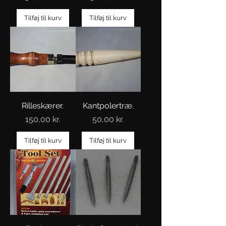
Tilføj til kurv
Tilføj til kurv
Rilleskærer.
Kantpolertræ.
Pris
Pris
150,00 kr.
50,00 kr.
Tilføj til kurv
Tilføj til kurv