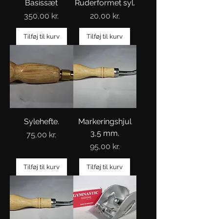
Basissæt
Ruderformet syl.
Pris
Pris
350,00 kr.
20,00 kr.
Tilføj til kurv
Tilføj til kurv
Sylehefte.
Markeringshjul
3,5 mm.
Pris
75,00 kr.
Pris
95,00 kr.
Tilføj til kurv
Tilføj til kurv