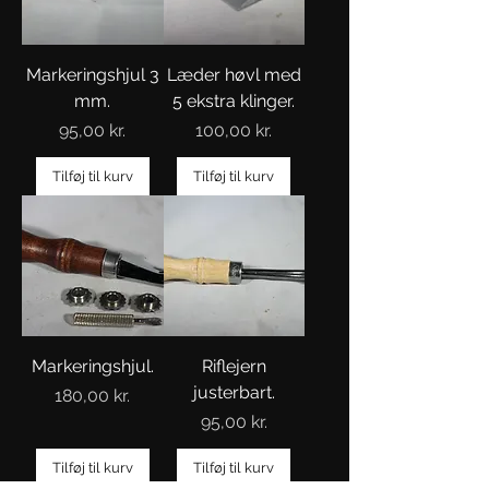
Markeringshjul 3
Læder høvl med
mm.
5 ekstra klinger.
Pris
Pris
95,00 kr.
100,00 kr.
Tilføj til kurv
Tilføj til kurv
Markeringshjul.
Riflejern
justerbart.
Pris
180,00 kr.
Pris
95,00 kr.
Tilføj til kurv
Tilføj til kurv