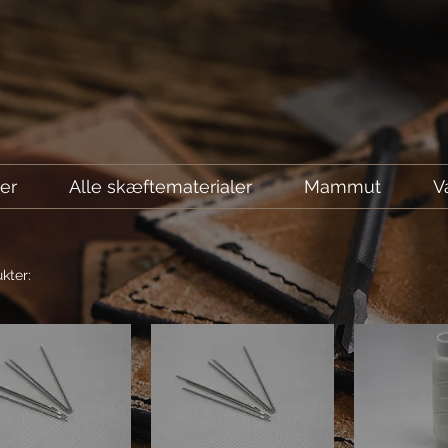
ler
Alle skæftematerialer
Mammut
V
kter: