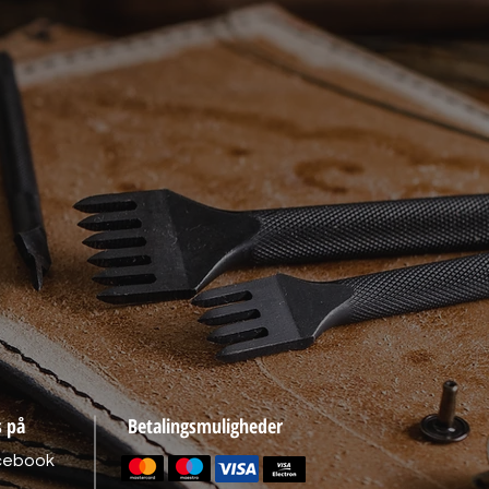
s på
Betalingsmuligheder
cebook