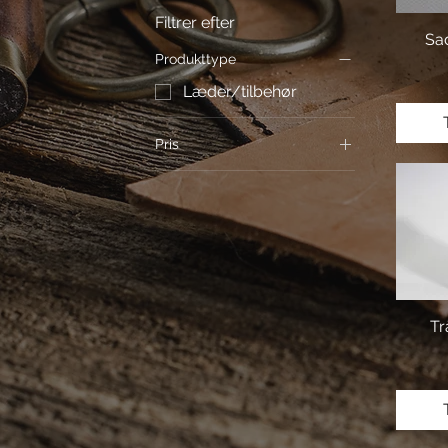
Filtrer efter
Sa
Produkttype
Læder/tilbehør
Pris
20 kr.
40 kr.
Tr