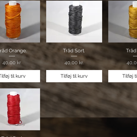
råd Orange.
Hurtigvisning
Hurtigvisning
Tråd Sort.
Hurtig
Tråd
Pris
Pris
Pris
40,00 kr.
40,00 kr.
40,0
Tilføj til kurv
Tilføj til kurv
Tilføj t