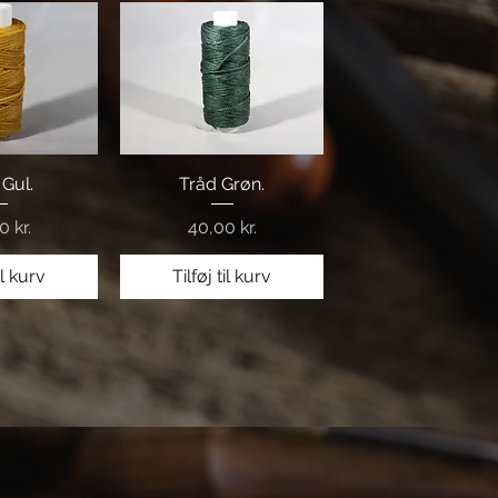
visning
 Gul.
Hurtigvisning
Tråd Grøn.
Pris
0 kr.
40,00 kr.
il kurv
Tilføj til kurv