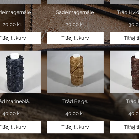
delmagernåle.
Hurtigvisning
Sadelmagernåle.
Hurtigvisning
Tråd Hvi
Hurtig
Pris
Pris
Pris
20,00 kr.
20,00 kr.
30,0
Tilføj til kurv
Tilføj til kurv
Tilføj t
åd Marineblå.
Hurtigvisning
Hurtigvisning
Tråd Beige.
Hurtig
Tråd 
Pris
Pris
Pris
40,00 kr.
40,00 kr.
40,0
Tilføj til kurv
Tilføj til kurv
Tilføj t