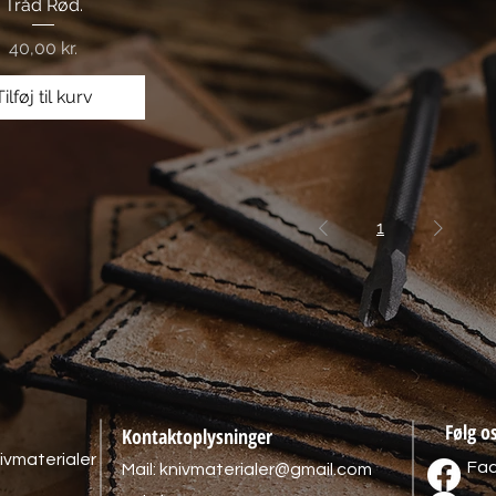
Hurtigvisning
Tråd Rød.
Pris
40,00 kr.
Tilføj til kurv
1
Følg o
Kontaktoplysninger
ivmaterialer
Fa
Mail:
knivmaterialer@gmail.com