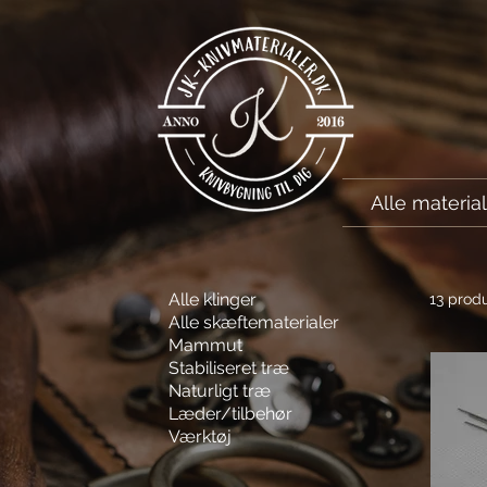
Alle materia
Alle klinger
13 produ
Alle skæftematerialer
Mammut
Stabiliseret træ
Naturligt træ
Læder/tilbehør
Værktøj