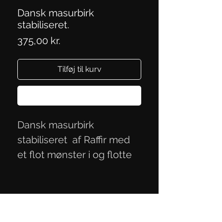
Dansk masurbirk
stabiliseret.
Pris
375,00 kr.
Tilføj til kurv
Køb nu
Dansk masurbirk
stabiliseret af Raffir med
et flot mønster i og flotte
farver. Mål.
12,5x4,2x2,6 cm.
Persondatapolitik