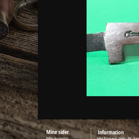
Mine sider
Information
Min konto
Historien om JK-kn