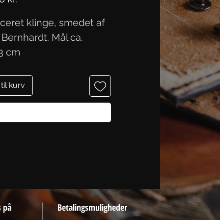
eret klinge, smedet af
 Bernhardt. Mål ca.
,3 cm
 til kurv
Køb nu
s på
Betalingsmuligheder