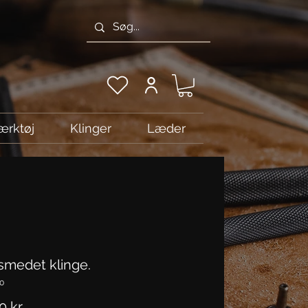
ærktøj
Klinger
Læder
medet klinge.
30
Pris
 kr.