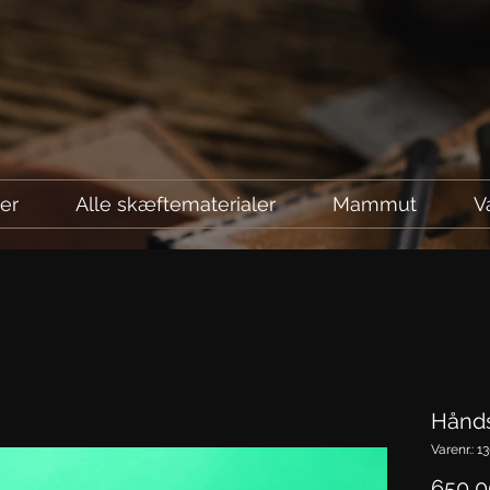
ler
Alle skæftematerialer
Mammut
V
Hånds
Varenr.: 1
650,00