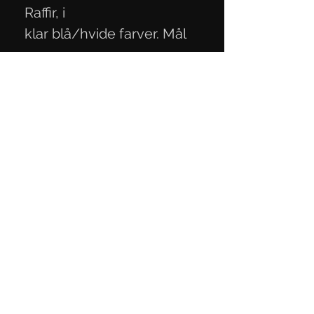
Raffir, i
klar blå/hvide farver. Mål
12,3x4,2x2,2 cm
Persondatapolitik
Handelsbetingelser
Kontaktoplysninger
Mail:
knivmaterialer@gmail.com
Telefon:
+45 27 29 06 93
CVR-nummer:
40818189
Kontakt os
her