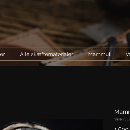
ler
Alle skæftematerialer
Mammut
V
Mamm
Varenr.: 4
1.600,