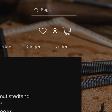
ærktøj
Klinger
Læder
ut stødtand.
42
Pris
00 kr.