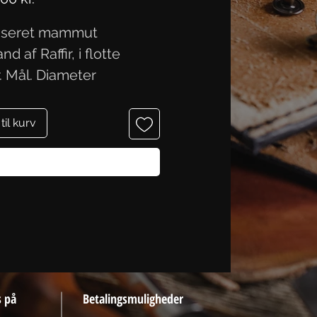
liseret mammut
nd af Raffir, i flotte
r. Mål. Diameter
,0x2,3 cm.
 til kurv
Køb nu
s på
Betalingsmuligheder