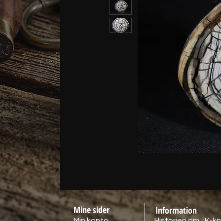
Mine sider
Information
Min konto
Historien om JK-kn