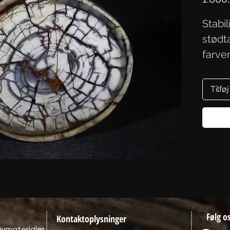
Stabi
stødta
farve
9,8/9
Tilføj
Følg o
Kontaktoplysninger
ivmaterialer