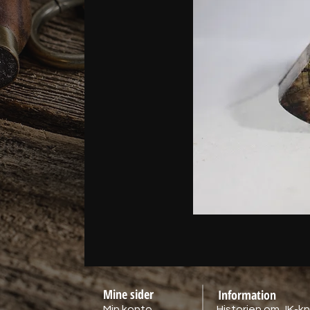
Mine sider
Information
Min konto
Historien om JK-kn