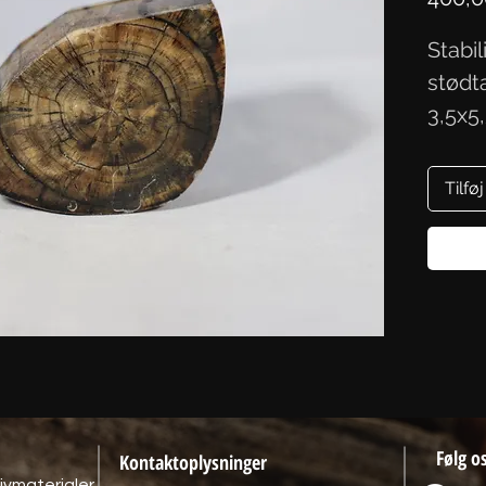
Stabi
stødta
3,5x5
Tilføj
Følg o
Kontaktoplysninger
ivmaterialer