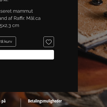
liseret mammut
nd af Raffir. Mål ca
,5x2,3 cm
 til kurv
Køb nu
s på
Betalingsmuligheder