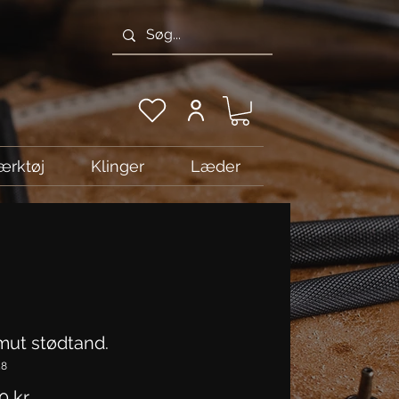
ærktøj
Klinger
Læder
ut stødtand.
48
Pris
 kr.