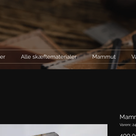
ler
Alle skæftematerialer
Mammut
V
Mamm
Varenr.: 2
400,00