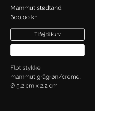
Mammut stødtand.
Pris
600,00 kr.
Tilføj til kurv
Køb nu
Flot stykke
mammut,grågrøn/creme.
Ø 5,2 cm x 2,2 cm
Persondatapolitik
Handelsbetingelser