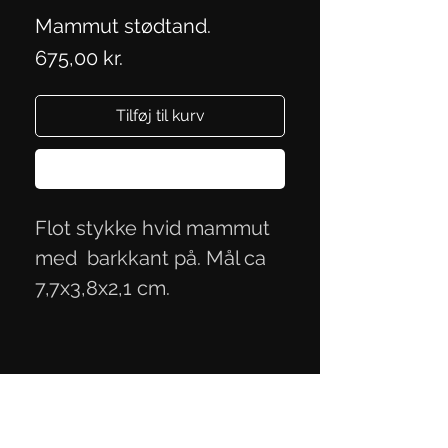
Mammut stødtand.
Pris
675,00 kr.
Tilføj til kurv
Køb nu
Flot stykke hvid mammut
med barkkant på. Mål ca
7,7x3,8x2,1 cm.
Persondatapolitik
Handelsbetingelser