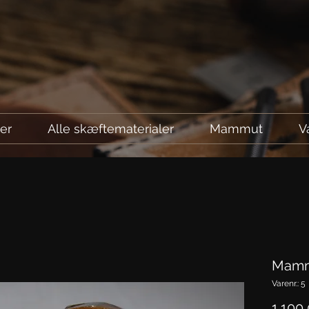
ler
Alle skæftematerialer
Mammut
V
Mamm
Varenr.: 5
1.100,