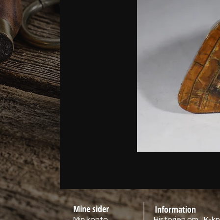
Mine sider
Information
Min konto
Historien om JK-kn