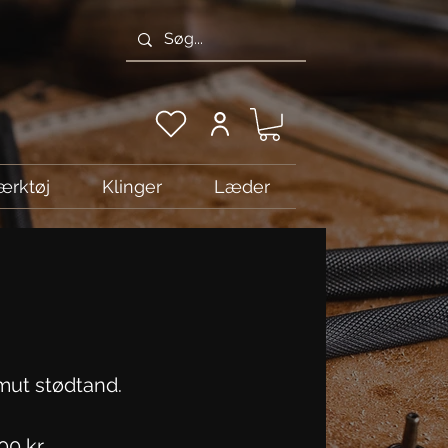
ærktøj
Klinger
Læder
ut stødtand.
Pris
00 kr.