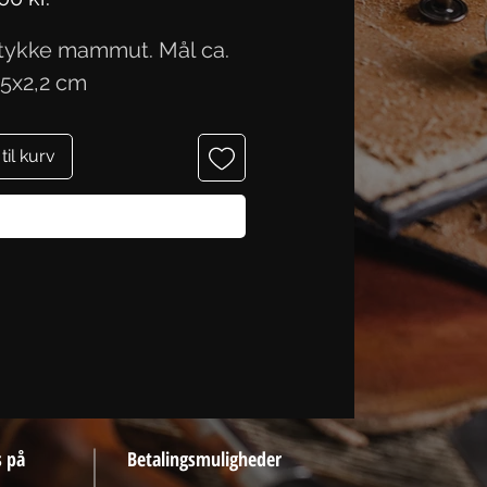
stykke mammut. Mål ca.
,5x2,2 cm
 til kurv
Køb nu
s på
Betalingsmuligheder