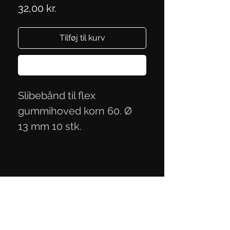
Pris
32,00 kr.
Tilføj til kurv
Køb nu
Slibebånd til flex
gummihoved korn 60. Ø
13 mm 10 stk.
Persondatapolitik
Handelsbetingelser