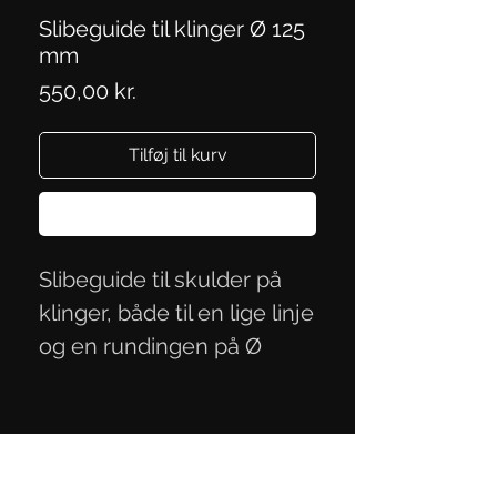
Slibeguide til klinger Ø 125
mm
Pris
550,00 kr.
Tilføj til kurv
Køb nu
Slibeguide til skulder på
klinger, både til en lige linje
og en rundingen på Ø
125 mm. Klinge kan være
op til 53 mm i bredden, det
er Bøhler stål den er
fremstillet i.
Persondatapolitik