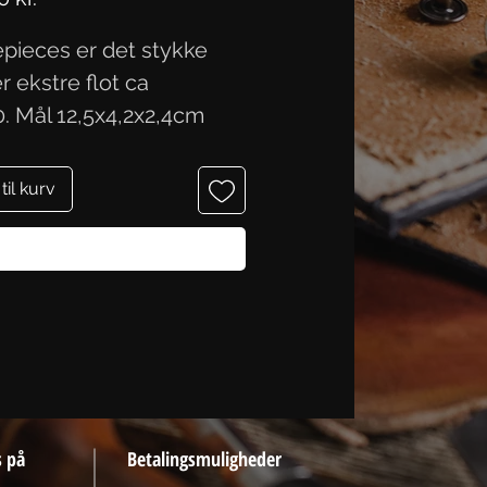
pieces er det stykke
r ekstre flot ca
0. Mål 12,5x4,2x2,4cm
 til kurv
Køb nu
s på
Betalingsmuligheder