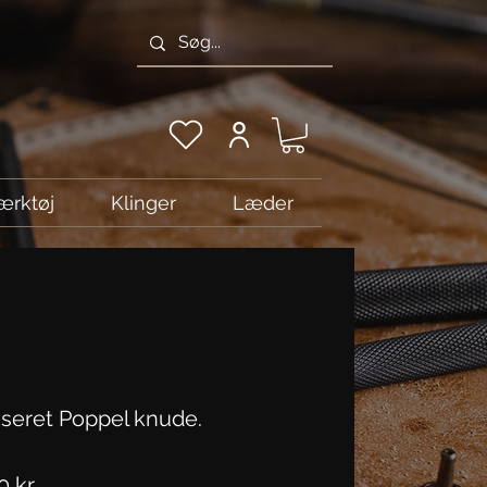
ærktøj
Klinger
Læder
liseret Poppel knude.
Pris
 kr.