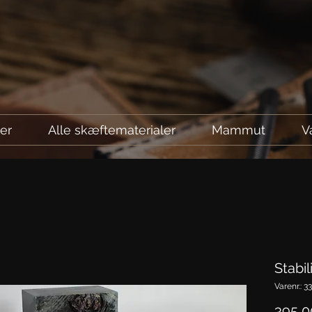
ler
Alle skæftematerialer
Mammut
V
Stabi
Varenr.: 33
395,00