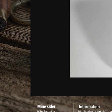
Mine sider
Information
Min konto
Historien om JK-kn