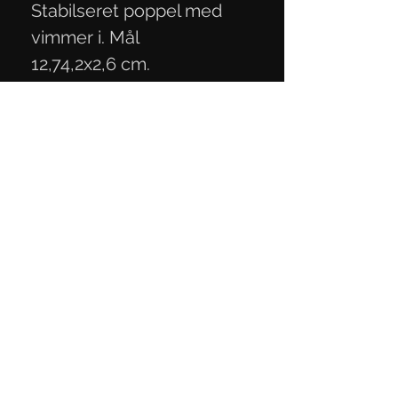
Stabilseret poppel med
vimmer i. Mål
12,74,2x2,6 cm.
Persondatapolitik
Handelsbetingelser
Kontaktoplysninger
Mail:
knivmaterialer@gmail.com
Telefon:
+45 27 29 06 93
CVR-nummer:
40818189
Kontakt os
her