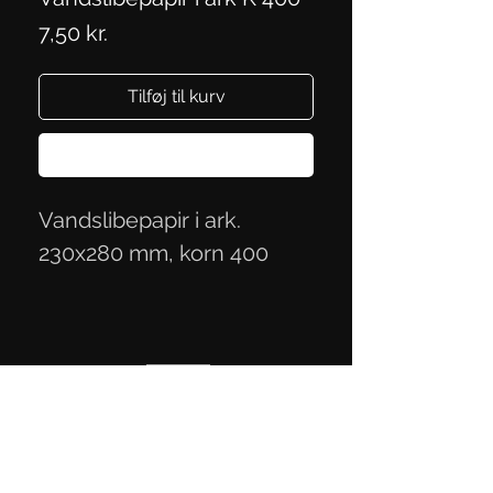
Pris
7,50 kr.
Tilføj til kurv
Køb nu
Vandslibepapir i ark.
230x280 mm, korn 400
Persondatapolitik
Handelsbetingelser