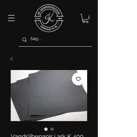
Vandslibepapir i ark K 400