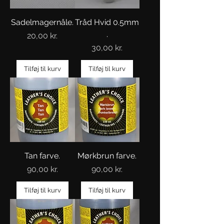
Sadelmagernåle.
Tråd Hvid 0.5mm
.
Pris
20,00 kr.
Pris
30,00 kr.
Tilføj til kurv
Tilføj til kurv
Tan farve.
Mørkbrun farve.
Pris
Pris
90,00 kr.
90,00 kr.
Tilføj til kurv
Tilføj til kurv